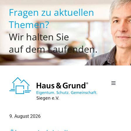
Zum
Fragen zu aktuellen
Inhalt
springen
Themen?
Wir halten Sie
auf dem Laufenden.
Toggle
Navigati
Willkommen
9. August 2026