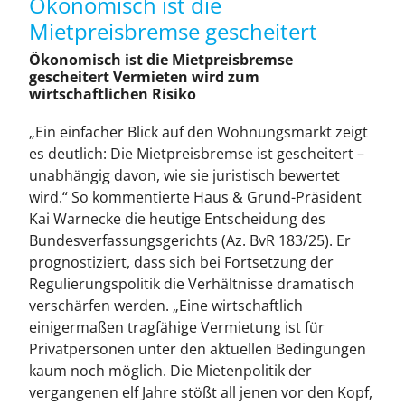
Ökonomisch ist die
Leistungen
Mietpreisbremse gescheitert
Ökonomisch ist die Mietpreisbremse
Über
gescheitert Vermieten wird zum
wirtschaftlichen Risiko
Mitglied werden
„Ein einfacher Blick auf den Wohnungsmarkt zeigt
es deutlich: Die Mietpreisbremse ist gescheitert –
unabhängig davon, wie sie juristisch bewertet
News
wird.“ So kommentierte Haus & Grund-Präsident
Kai Warnecke die heutige Entscheidung des
Bundesverfassungsgerichts (Az. BvR 183/25). Er
Kontakt
prognostiziert, dass sich bei Fortsetzung der
Regulierungspolitik die Verhältnisse dramatisch
verschärfen werden. „Eine wirtschaftlich
einigermaßen tragfähige Vermietung ist für
Privatpersonen unter den aktuellen Bedingungen
kaum noch möglich. Die Mietenpolitik der
vergangenen elf Jahre stößt all jenen vor den Kopf,