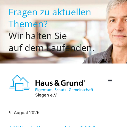
Zum
Fragen zu aktuellen
Inhalt
springen
Themen?
Wir halten Sie
auf dem Laufenden.
Toggle
Navigati
Willkommen
9. August 2026