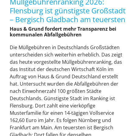
Müllgebührenranking 2026:
Leistungen
Flensburg ist günstigste Großstadt
– Bergisch Gladbach am teuersten
Über
Haus & Grund fordert mehr Transparenz bei
kommunalen Abfallgebühren
Mitglied werden
Die Müllgebühren in Deutschlands Großstädten
unterscheiden sich weiterhin erheblich. Das zeigt
News
das heute vorgestellte Müllgebührenranking, das
das Institut der deutschen Wirtschaft Köln im
Auftrag von Haus & Grund Deutschland erstellt
Kontakt
hat. Untersucht wurden die Abfallgebühren der
nach Einwohnerzahl 100 größten Städte
Deutschlands. Günstigste Stadt im Ranking ist
Flensburg. Dort zahlt eine vierköpfige
Musterfamilie für einen 14-tägigen Vollservice
162,60 Euro im Jahr. Es folgen Nürnberg und
Frankfurt am Main. Am teuersten ist Bergisch
Gladbach: Dort fallen für denselben