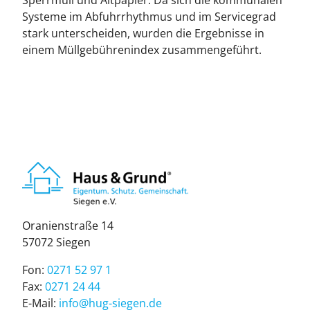
Sperrmüll und Altpapier. Da sich die kommunalen
Systeme im Abfuhrrhythmus und im Servicegrad
stark unterscheiden, wurden die Ergebnisse in
einem Müllgebührenindex zusammengeführt.
Ora­ni­en­stra­ße 14
57072 Sie­gen
Fon:
0271 52 97 1
Fax:
0271 24 44
E-Mail:
info@hug-sie­gen.de