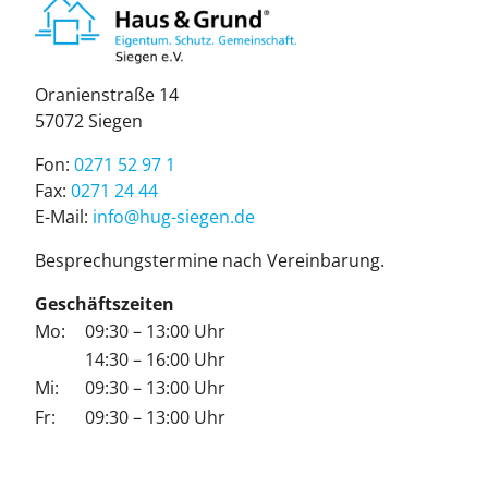
Ora­ni­en­stra­ße 14
57072 Sie­gen
Fon:
0271 52 97 1
Fax:
0271 24 44
E-Mail:
info@hug-sie­gen.de
Be­spre­chungs­ter­mi­ne nach Ver­ein­ba­rung.
Geschäftszeiten
Mo:
09:30 – 13:00 Uhr
14:30 – 16:00 Uhr
Mi:
09:30 – 13:00 Uhr
Fr:
09:30 – 13:00 Uhr